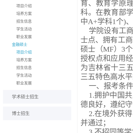
育、教育学原
项目介绍
科。在教育部学
培养方案
中A+学科1个)
招生信息
学院设有工
学生活动
职业发展
士点、拥有工商
金融硕士
硕士（MF）3
项目介绍
授权点和应用
培养方案
为吉林省十三
招生信息
三五特色高水平
学生活动
职业发展
一、报考条
1.拥护中国
学术硕士招生
德良好，遵纪守
2.在境外获
博士招生
并通过；
3.不招同等