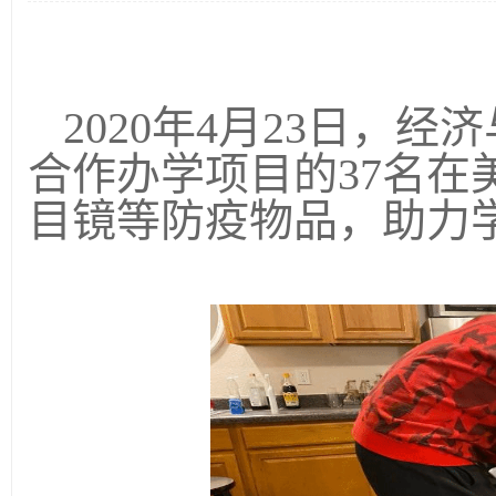
2020
年
4
月
23
日，经济
合作办学项目的
37
名在
目镜等防疫物品，助力