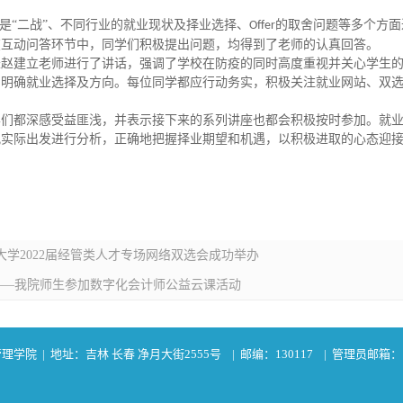
还是“二战”、不同行业的就业现状及择业选择、
的取舍问题等多个方面
Offer
在互动问答环节中，同学们积极提出问题，均得到了老师的认真回答。
长赵建立老师进行了讲话，强调了学校在防疫的同时高度重视并关心学生
，明确就业选择及方向。每位同学都应行动务实，积极关注就业网站、双
学们都深感受益匪浅，并表示接下来的系列讲座也都会积极按时参加。就
观实际出发进行分析，正确地把握择业期望和机遇，以积极进取的心态迎
范大学2022届经管类人才专场网络双选会成功举办
——我院师生参加数字化会计师公益云课活动
 | 地址：吉林 长春 净月大街2555号 | 邮编：130117 | 管理员邮箱